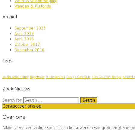
Vloer & wandbetegling
Wanden & Plafonds
Archief
September 2023
April 2019
April 2018
October 2017
December 2016
Tags
Alaska Accountancy
Bijgebouw
binnendeuren
Design Oostende
Ellis Gourmet Burger
Kasteel 
Zoek Nieuws
Search for:
Contacteer ons op
Over ons
Alkon is een veelzijdige specialist in het afwerken van grote en kleine b