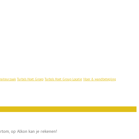
raiteurzaak
Turbo's Hoet Groep
Turbo's Hoet Group Locatie
Vloer & wandbetegling
ortom, op Alkon kan je rekenen!