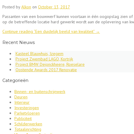
Posted by
Alkon
on
October 13, 2017
Passanten van een bouwwerf kunnen voortaan in één oogopslag zien of 
op de betreffende locatie hard gewerkt wordt aan de oplevering van kwa
Continue reading
“Een duidelijk beeld van kwaliteit”
→
Recent Nieuws
Kasteel Blauwhuis, Izegem
Project Zwembad LAGO, Kortrijk
Project BMW Dejonckheere, Roeselare
Oostende Awards 2017 Renovatie
Categorieën
Binnen- en buitenschrijnwerk
Deuren
Interieur
Investeringen
Parketvloeren
Publiciteit
Schilderwerken
Totaalinrichting