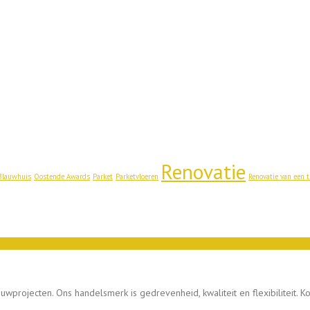
Renovatie
Blauwhuis
Oostende Awards
Parket
Parketvloeren
Renovatie van een t
ouwprojecten. Ons handelsmerk is gedrevenheid, kwaliteit en flexibiliteit. K