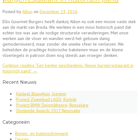
Posted by
Alkon
on
December 13, 2016
Ellis Gourmet Burgers heeft dankzij Alkon nu ook een mooie vaste stek
aan de markt van Breda. We werkten in een mooi historisch pand dat
echter toe was aan de nodige structurele veranderingen. Met onze
werken aan de vloer en wanden werd het gebouw danig
gemoderniseerd, maar zonder die unieke sfeer te verliezen. We
behielden de prachtige historische bakstenen muur en de kleine
vloertegels in patroon doen nog steeds aan vroeger denken.
Continue reading
“Een beetje geschiedenis. Nieuw burgerrestaurant in
historisch pand”
→
Recent Nieuws
Kasteel Blauwhuis, Izegem
Project Zwembad LAGO, Kortrijk
Project BMW Dejonckheere, Roeselare
Oostende Awards 2017 Renovatie
Categorieën
Binnen- en buitenschrijnwerk
Deuren