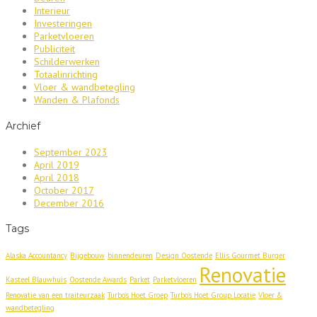
Interieur
Investeringen
Parketvloeren
Publiciteit
Schilderwerken
Totaalinrichting
Vloer & wandbetegling
Wanden & Plafonds
Archief
September 2023
April 2019
April 2018
October 2017
December 2016
Tags
Alaska Accountancy
Bijgebouw
binnendeuren
Design Oostende
Ellis Gourmet Burger
Renovatie
Kasteel Blauwhuis
Oostende Awards
Parket
Parketvloeren
Renovatie van een traiteurzaak
Turbo's Hoet Groep
Turbo's Hoet Group Locatie
Vloer &
wandbetegling