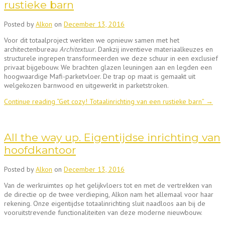
rustieke barn
Posted by
Alkon
on
December 13, 2016
Voor dit totaalproject werkten we opnieuw samen met het
architectenbureau
Architextuur
. Dankzij inventieve materiaalkeuzes en
structurele ingrepen transformeerden we deze schuur in een exclusief
privaat bijgebouw. We brachten glazen leuningen aan en legden een
hoogwaardige Mafi-parketvloer. De trap op maat is gemaakt uit
welgekozen barnwood en uitgewerkt in parketstroken.
Continue reading
“Get cozy! Totaalinrichting van een rustieke barn”
→
All the way up. Eigentijdse inrichting van
hoofdkantoor
Posted by
Alkon
on
December 13, 2016
Van de werkruimtes op het gelijkvloers tot en met de vertrekken van
de directie op de twee verdieping, Alkon nam het allemaal voor haar
rekening. Onze eigentijdse totaalinrichting sluit naadloos aan bij de
vooruitstrevende functionaliteiten van deze moderne nieuwbouw.